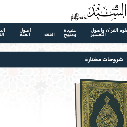
لوم القرآن وأصول
عقيدة
أصول
الس
التفسير
ومنهج
الفقه
الفقه
الن
شروحات مختارة