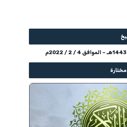
يخ
ختارة