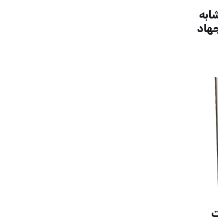
ابه
جهاد
ت