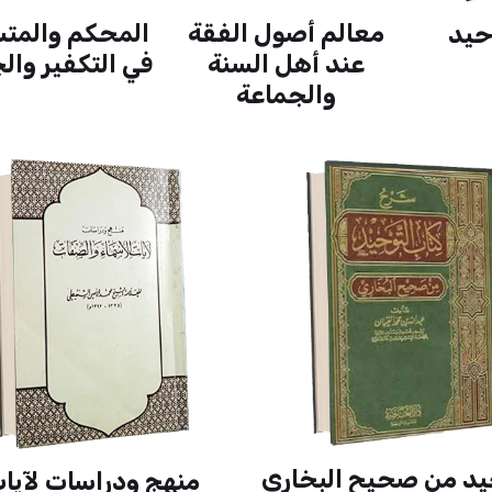
المحكم والمتش
معالم أصول الفقة
حيد
في التكفير وال
عند أهل السنة
والجماعة
يد من صحيح البخاري
منهج ودراسات لآيا