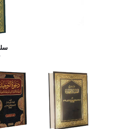
سلس
7