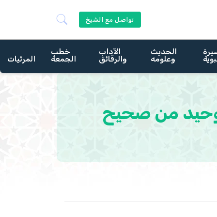
تواصل مع الشيخ
يرة
الحديث
الآداب
خطب
بوية
وعلومه
والرقائق
الجمعة
المرئيات
ح كتاب { التوحيد من صحيح