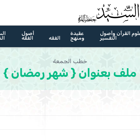
لوم القرآن وأصول
عقيدة
أصول
الس
التفسير
ومنهج
الفقه
الفقه
الن
خطب الجمعة
ملف بعنوان { شهر رمضان }