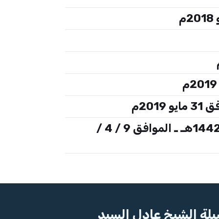
على عتبات الشهر الكريم بين الأمل والرجاء وحسن الاستعداد - بتاريخ 27 شعبان 1442هـ ـ الموافق 9 / 4 /
لة الشيخ عادل السيد