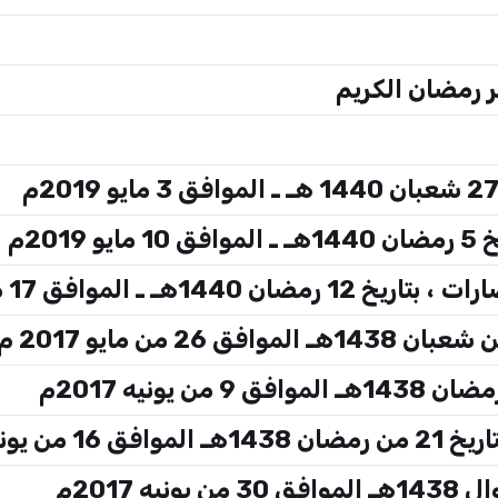
 رمضان الكريم
201م
 ـ الموافق 17 مايو 2019م
ونيه 2017م