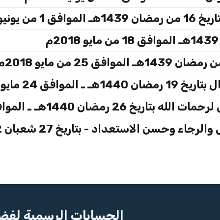
ونيو 2018م
فق 24 مايو 2019م
ان 1440هـ ـ الموافق 31 مايو 2019م
الحسابات الرسمية لفضي