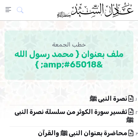
خطب الجمعة
ملف بعنوان { محمد رسول الله
&amp;#65018; }
نصرة النبى ﷺ
تفسير سورة الكوثر من سلسلة نصرة النبى
ﷺ
محاضرة بعنوان النبى ﷺ والقرآن