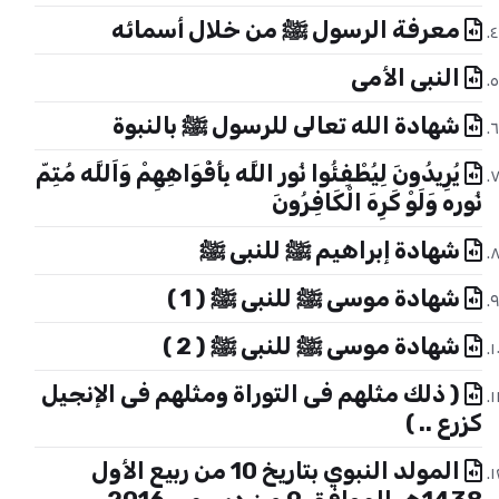
معرفة الرسول ﷺ من خلال أسمائه
النبى الأمى
شهادة الله تعالى للرسول ﷺ بالنبوة
يُرِيدُونَ لِيُطْفِئُوا نُور اللَّه بِأَفْوَاهِهِمْ وَاَللَّه مُتِمّ
نُوره وَلَوْ كَرِهَ الْكَافِرُونَ
شهادة إبراهيم ﷺ للنبى ﷺ
شهادة موسى ﷺ للنبى ﷺ ( 1 )
شهادة موسى ﷺ للنبى ﷺ ( 2 )
( ذلك مثلهم فى التوراة ومثلهم فى الإنجيل
كزرع .. )
المولد النبوي بتاريخ 10 من ربيع الأول