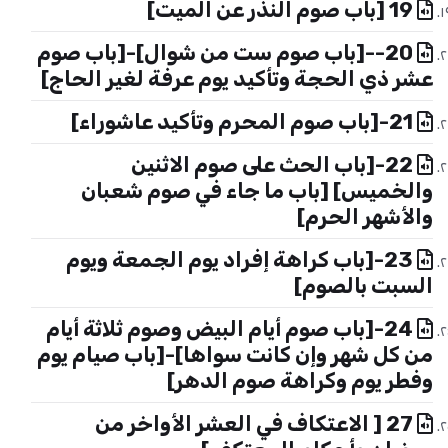
19 [باب صوم النذر عن الميت]
20--[باب صوم ست من شوال]-[باب صوم
عشر ذي الحجة وتأكيد يوم عرفة لغير الحاج]
21-[باب صوم المحرم وتأكيد عاشوراء]
22-[باب الحث على صوم الاثنين
والخميس] [باب ما جاء في صوم شعبان
والأشهر الحرم]
23-[باب كراهة إفراد يوم الجمعة ويوم
السبت بالصوم]
24-[باب صوم أيام البيض وصوم ثلاثة أيام
من كل شهر وإن كانت سواها]-[باب صيام يوم
وفطر يوم وكراهة صوم الدهر]
27 [ الاعتكاف في العشر الأواخر من