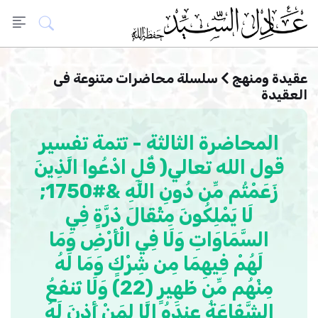
عقيدة ومنهج
سلسلة محاضرات متنوعة فى
العقيدة
المحاضرة الثالثة - تتمة تفسير
قول الله تعالي( قُلِ ادْعُوا الَّذِينَ
زَعَمْتُم مِّن دُونِ اللَّهِ &#1750;
لَا يَمْلِكُونَ مِثْقَالَ ذَرَّةٍ فِي
السَّمَاوَاتِ وَلَا فِي الْأَرْضِ وَمَا
لَهُمْ فِيهِمَا مِن شِرْكٍ وَمَا لَهُ
مِنْهُم مِّن ظَهِيرٍ (22) وَلَا تَنفَعُ
الشَّفَاعَةُ عِندَهُ إِلَّا لِمَنْ أَذِنَ لَهُ