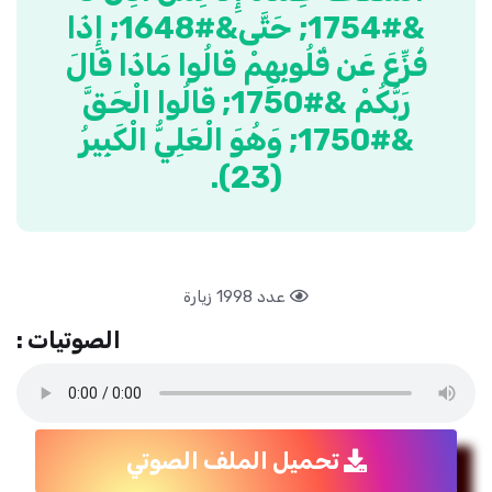
&#1754; حَتَّى&#1648; إِذَا
فُزِّعَ عَن قُلُوبِهِمْ قَالُوا مَاذَا قَالَ
رَبُّكُمْ &#1750; قَالُوا الْحَقَّ
&#1750; وَهُوَ الْعَلِيُّ الْكَبِيرُ
(23).
عدد 1998 زيارة
الصوتيات :
تحميل الملف الصوتي