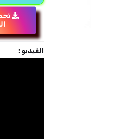
تحم
ال
الفيديو :