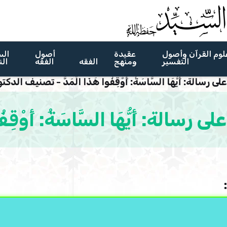
لوم القرآن وأصول
عقيدة
أصول
الس
التفسير
ومنهج
الفقه
الفقه
الن
ى رسالة: أَيُّهَا السَّاسَةُ: أَوْقِفُوا هَذَا الْمَدَّ - تصنيف ال