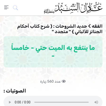
الفقه
جديد الشروحات : { شرح كتاب أحكام
الجنائز للألباني } " متجدد "
ما ينتفع به الميت حتي - خامساً
-
عدد 560 زيارة
الصوتيات :