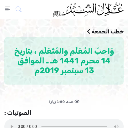
خطب الجمعة
وَاجِبُ المُعَلِّمِ والمُتَعَلِّمِ ، بتاريخ
14 محرم 1441 هـ ـ الموافق
13 سبتمبر 2019م
عدد 586 زيارة
الصوتيات :